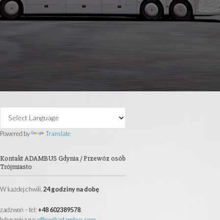
 40 lat posiadam firmę transportową.
autokarowe, wynajem busów i mikrobusów
i oraz całej Europy.
@ADAMBUS.COM
Primary
Sidebar