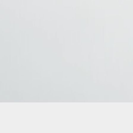
AMBUS – Gdynia przewóz osób Krajowy i międzynarodowy transpor