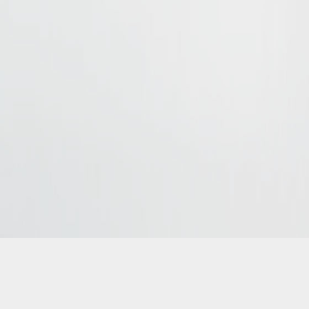
kierowca rok produkcji 2024
t i przewóz osób. Wynajem busów, przewóz VIPów.
All rights reser