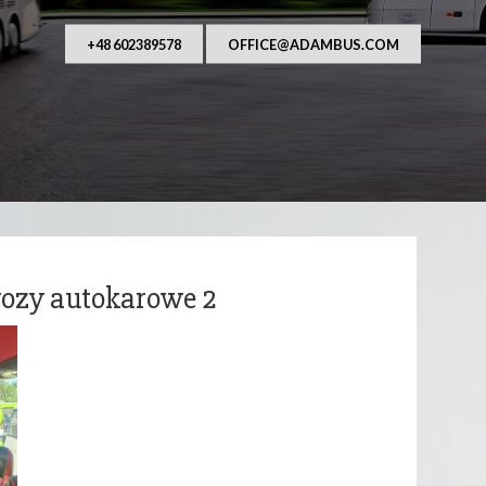
AUFANY I NIEZAWODNY PRZEWOŹNIK OSÓB. Od ponad
asza główna działalność to przewozy autobusowe, 
wraz z kierowcą na terenie Polsk
+48 602389578
OFFICE