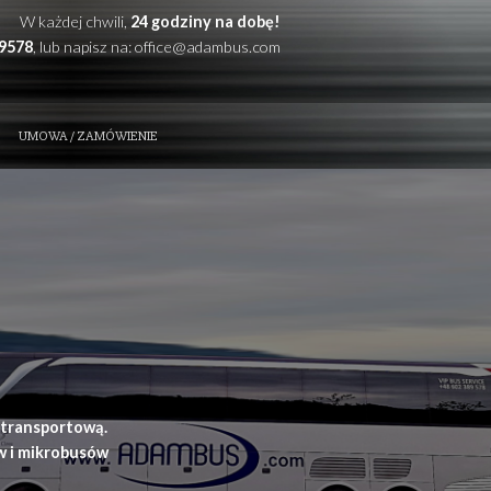
W każdej chwili,
24 godzi
Zadzwoń: +48
602389578
, lub napisz na:
office@
ZE ATUTY
KONTAKT
UMOWA / ZAMÓWIENIE
t i przewóz osób
ynia