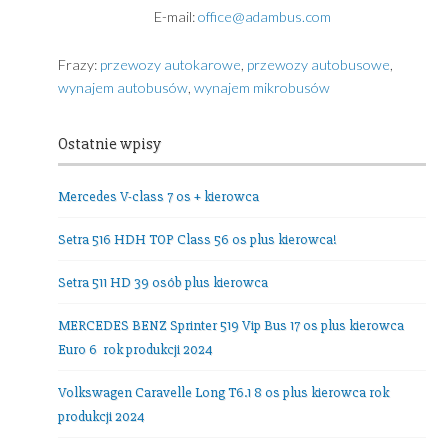
USŁUGI TRANSPORTOWE
ADAMBUS ADAM GRZYBEK
Grochowa 5A
81-017 Gdynia
Poland
NIP: 9580136085 • REGON: 191856840
tel. +48.
602389578
E-mail:
office@adambus.com
Frazy:
przewozy autokarowe
,
przewozy autobusowe
,
wynajem autobusów
,
wynajem mikrobusów