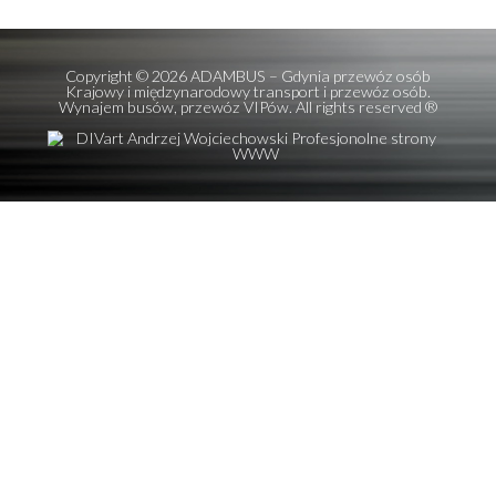
Ostatnie wpisy
Mercedes V-class 7 os + kierowca
Setra 516 HDH TOP Class 56 os plus kierowca!
Setra 511 HD 39 osób plus kierowca
MERCEDES BENZ Sprinter 519 Vip Bus 17 os plus kierowc
Euro 6 rok produkcji 2024
Volkswagen Caravelle Long T6.1 8 os plus kierowca rok
produkcji 2024