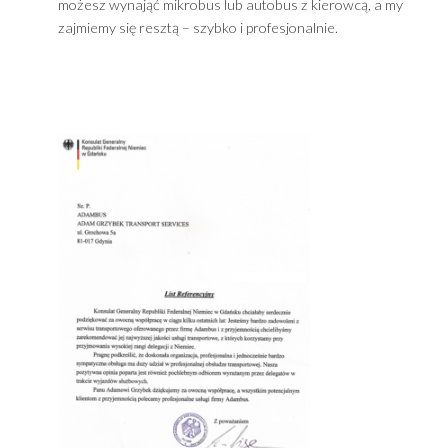
Kontakt ADAMBUS Gdynia / Przewóz osób Trójmia
W każdej chwili,
24 godziny na dobę
zadzwoń – tel:
+48 602389578
,
lub napisz na:
office@adambus.com
możesz wynająć mikrobus lub autobus z kierowcą, a m
zajmiemy się resztą – szybko i profesjonalnie.