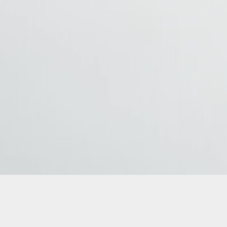
AMBUS – Gdynia przewóz osób Krajowy i międzynarodowy transpor