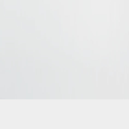
kierowca rok produkcji 2024
t i przewóz osób. Wynajem busów, przewóz VIPów.
All rights reser