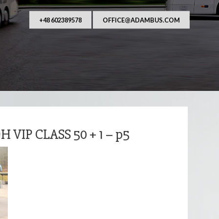
AUFANY I NIEZAWODNY PRZEWOŹNIK OSÓB. Od ponad
asza główna działalność to przewozy autobusowe, 
wraz z kierowcą na terenie Polsk
+48 602389578
OFFICE