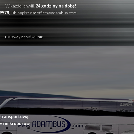
W każdej chwili,
24 godzi
Zadzwoń: +48
602389578
, lub napisz na:
office@
ZE ATUTY
KONTAKT
UMOWA / ZAMÓWIENIE
t i przewóz osób
ynia