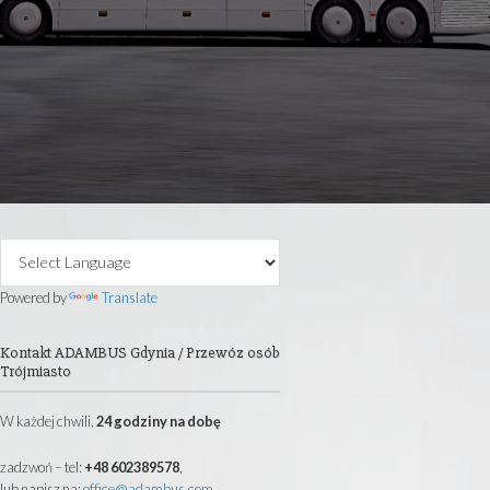
 40 lat posiadam firmę transportową.
autokarowe, wynajem busów i mikrobusów
i oraz całej Europy.
@ADAMBUS.COM
Primary
Sidebar