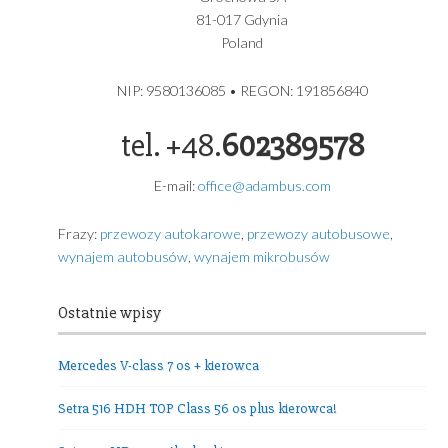
Volkswagen Caravelle Long T6.1 8 os plus kierowca rok
produkcji 2024
ADAMBUS – USŁUGI TRANSPORTOWE GDYNIA
USŁUGI TRANSPORTOWE
ADAMBUS ADAM GRZYBEK
Grochowa 5A
81-017 Gdynia
Poland
NIP: 9580136085 • REGON: 191856840