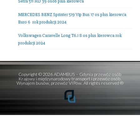
tel. +48.
602389578
E-mail:
office@adambus.com
Frazy:
przewozy autokarowe
,
przewozy autobusowe
,
wynajem autobusów
,
wynajem mikrobusów
Ostatnie wpisy
Mercedes V-class 7 os + kierowca
Setra 516 HDH TOP Class 56 os plus kierowca!
Setra 511 HD 39 osób plus kierowca
MERCEDES BENZ Sprinter 519 Vip Bus 17 os plus kierowc
Euro 6 rok produkcji 2024