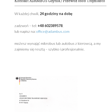
Primary
Sidebar
Powered by
Translate
Kontakt ADAMBUS Gdynia / Przewóz osób Trójmia
W każdej chwili,
24 godziny na dobę
zadzwoń – tel:
+48 602389578
,
lub napisz na:
office@adambus.com
możesz wynająć mikrobus lub autobus z kierowcą, a m
zajmiemy się resztą – szybko i profesjonalnie.