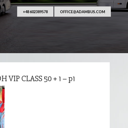
AUFANY I NIEZAWODNY PRZEWOŹNIK OSÓB. Od ponad
asza główna działalność to przewozy autobusowe, 
wraz z kierowcą na terenie Polsk
+48 602389578
OFFICE