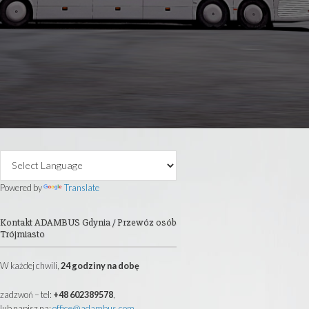
 40 lat posiadam firmę transportową.
autokarowe, wynajem busów i mikrobusów
i oraz całej Europy.
@ADAMBUS.COM
Primary
Sidebar