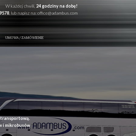
W każdej chwili,
24 godzi
Zadzwoń: +48
602389578
, lub napisz na:
office@
ZE ATUTY
KONTAKT
UMOWA / ZAMÓWIENIE
t i przewóz osób
ynia