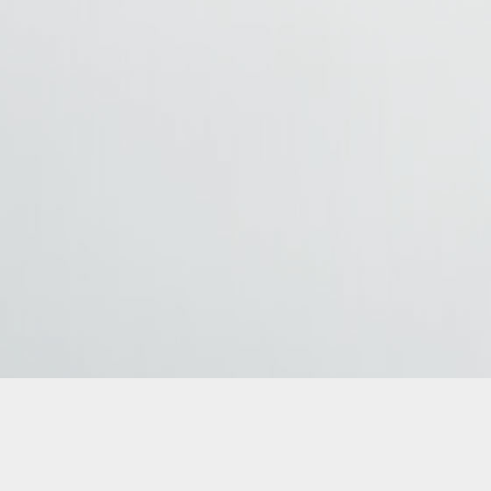
AMBUS – Gdynia przewóz osób Krajowy i międzynarodowy transpor