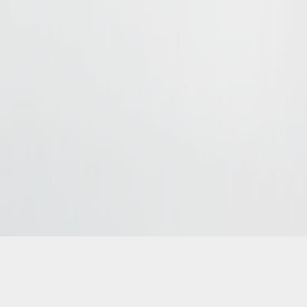
kierowca rok produkcji 2024
t i przewóz osób. Wynajem busów, przewóz VIPów.
All rights reser