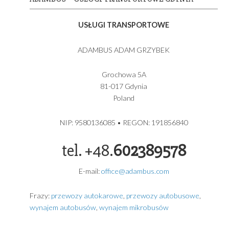
Setra 516 HDH TOP Class 56 os plus kierowca!
Setra 511 HD 39 osób plus kierowca
MERCEDES BENZ Sprinter 519 Vip Bus 17 os plus kierowc
Euro 6 rok produkcji 2024
Volkswagen Caravelle Long T6.1 8 os plus kierowca rok
produkcji 2024
ADAMBUS – USŁUGI TRANSPORTOWE GDYNIA
USŁUGI TRANSPORTOWE
ADAMBUS ADAM GRZYBEK