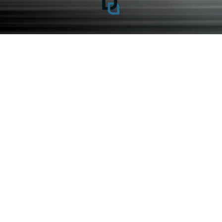
Setra 516 HDH TOP Class 56 os plus kierowca!
Setra 511 HD 39 osób plus kierowca
MERCEDES BENZ Sprinter 519 Vip Bus 17 os plus kierowc
Euro 6 rok produkcji 2024
Volkswagen Caravelle Long T6.1 8 os plus kierowca rok
produkcji 2024
Copyright © 2026
ADAMBUS – Gdynia przewóz osób
Krajowy i międzynarodowy transport i przewóz osób.
Wynajem busów, przewóz VIPów.
All rights reserved ®