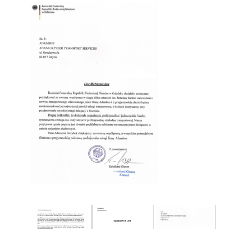
lub napisz na:
office@adambus.com
możesz wynająć mikrobus lub autobus z kierowcą, a m
zajmiemy się resztą – szybko i profesjonalnie.