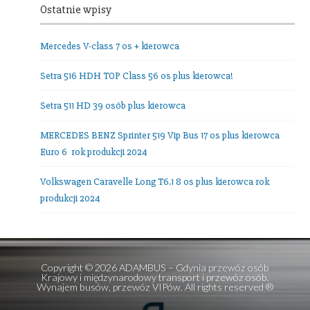
Grochowa 5A
81-017 Gdynia
Poland
NIP: 9580136085 • REGON: 191856840
tel. +48.
602389578
E-mail:
office@adambus.com
Frazy:
przewozy autokarowe
,
przewozy autobusowe
,
wynajem autobusów
,
wynajem mikrobusów
Ostatnie wpisy
Mercedes V-class 7 os + kierowca