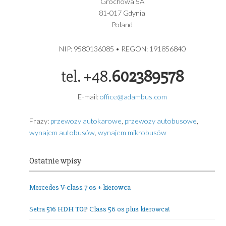
Setra 511 HD 39 osób plus kierowca
MERCEDES BENZ Sprinter 519 Vip Bus 17 os plus kierowc
Euro 6 rok produkcji 2024
Volkswagen Caravelle Long T6.1 8 os plus kierowca rok
produkcji 2024
ADAMBUS – USŁUGI TRANSPORTOWE GDYNIA
USŁUGI TRANSPORTOWE
ADAMBUS ADAM GRZYBEK
Grochowa 5A
81-017 Gdynia