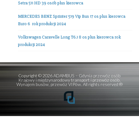
Poland
NIP: 9580136085 • REGON: 191856840
tel. +48.
602389578
E-mail:
office@adambus.com
Frazy:
przewozy autokarowe
,
przewozy autobusowe
,
wynajem autobusów
,
wynajem mikrobusów
Ostatnie wpisy
Mercedes V-class 7 os + kierowca
Setra 516 HDH TOP Class 56 os plus kierowca!