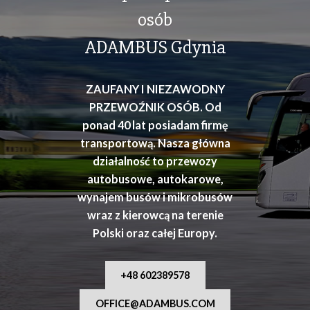
transport i przewóz
osób
ADAMBUS Gdynia
ZAUFANY I NIEZAWODNY
PRZEWOŹNIK OSÓB. Od
ponad 40 lat posiadam firmę
transportową. Nasza główna
działalność to przewozy
autobusowe, autokarowe,
wynajem busów i mikrobusów
wraz z kierowcą na terenie
Polski oraz całej Europy.