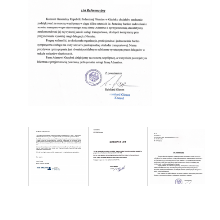
możesz wynająć mikrobus lub autobus z kierowcą, a m
zajmiemy się resztą – szybko i profesjonalnie.