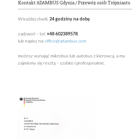
produkcji 2024
22 czerwca 2022
W „Nasza flota"
Primary
Sidebar
Powered by
Translate
Kontakt ADAMBUS Gdynia / Przewóz osób Trójmia
W każdej chwili,
24 godziny na dobę
zadzwoń – tel:
+48 602389578
,
lub napisz na:
office@adambus.com