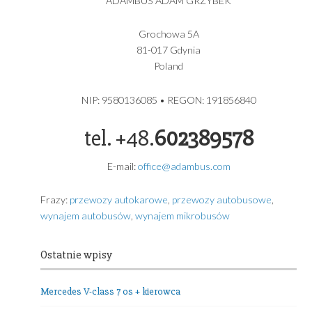
MERCEDES BENZ Sprinter 519 Vip Bus 17 os plus kierowc
Euro 6 rok produkcji 2024
Volkswagen Caravelle Long T6.1 8 os plus kierowca rok
produkcji 2024
ADAMBUS – USŁUGI TRANSPORTOWE GDYNIA
USŁUGI TRANSPORTOWE
ADAMBUS ADAM GRZYBEK
Grochowa 5A
81-017 Gdynia
Poland