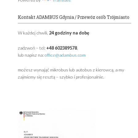
Primary
Sidebar
Powered by
Translate
Kontakt ADAMBUS Gdynia / Przewóz osób Trójmia
W każdej chwili,
24 godziny na dobę
zadzwoń – tel:
+48 602389578
,
lub napisz na:
office@adambus.com
możesz wynająć mikrobus lub autobus z kierowcą, a m
zajmiemy się resztą – szybko i profesjonalnie.