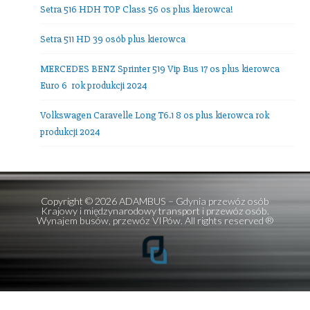
NIP: 9580136085 • REGON: 191856840
tel. +48.
602389578
E-mail:
office@adambus.com
Frazy:
przewozy autokarowe
,
przewozy autobusowe
,
wynajem autobusów
,
wynajem mikrobusów
Ostatnie wpisy
Mercedes V-class 7 os + kierowca
Setra 516 HDH TOP Class 56 os plus kierowca!
Setra 511 HD 39 osób plus kierowca