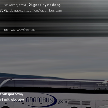
W każdej chwili,
24 godzi
Zadzwoń: +48
602389578
, lub napisz na:
office@
ZE ATUTY
KONTAKT
UMOWA / ZAMÓWIENIE
t i przewóz osób
ynia