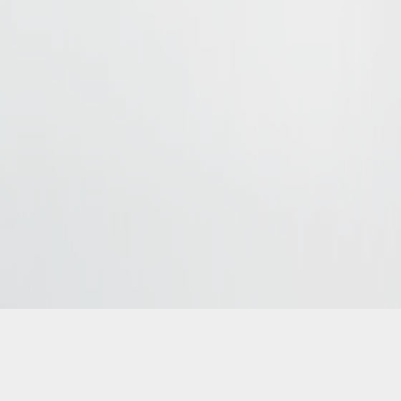
kierowca rok produkcji 2024
t i przewóz osób. Wynajem busów, przewóz VIPów.
All rights reser