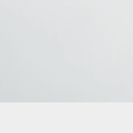
AMBUS – Gdynia przewóz osób Krajowy i międzynarodowy transpor