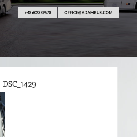
AUFANY I NIEZAWODNY PRZEWOŹNIK OSÓB. Od ponad
asza główna działalność to przewozy autobusowe, 
wraz z kierowcą na terenie Polsk
+48 602389578
OFFICE