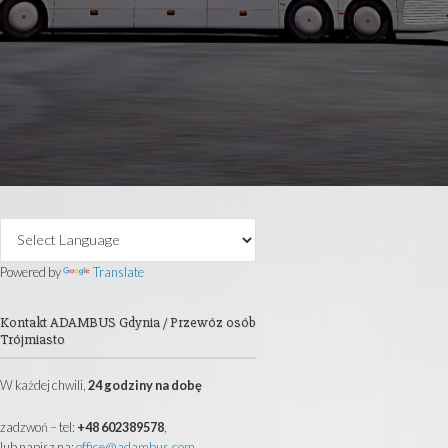
 40 lat posiadam firmę transportową.
autokarowe, wynajem busów i mikrobusów
i oraz całej Europy.
@ADAMBUS.COM
Primary
Sidebar