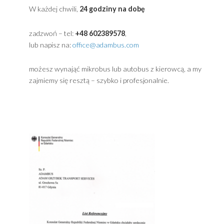
Sidebar
Powered by
Translate
Kontakt ADAMBUS Gdynia / Przewóz osób Trójmia
W każdej chwili,
24 godziny na dobę
zadzwoń – tel:
+48 602389578
,
lub napisz na:
office@adambus.com
możesz wynająć mikrobus lub autobus z kierowcą, a m
zajmiemy się resztą – szybko i profesjonalnie.