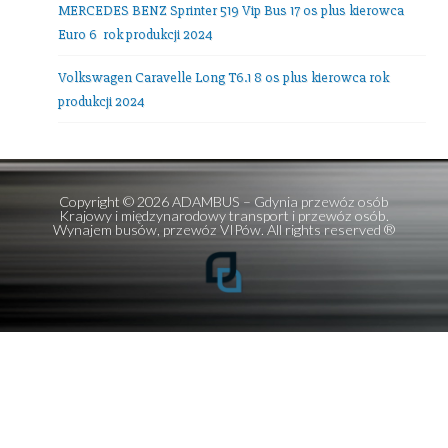
E-mail:
office@adambus.com
Frazy:
przewozy autokarowe
,
przewozy autobusowe
,
wynajem autobusów
,
wynajem mikrobusów
Ostatnie wpisy
Mercedes V-class 7 os + kierowca
Setra 516 HDH TOP Class 56 os plus kierowca!
Setra 511 HD 39 osób plus kierowca
MERCEDES BENZ Sprinter 519 Vip Bus 17 os plus kierowc
Euro 6 rok produkcji 2024
Volkswagen Caravelle Long T6.1 8 os plus kierowca rok