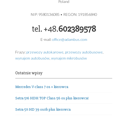
produkcji 2024
ADAMBUS – USŁUGI TRANSPORTOWE GDYNIA
USŁUGI TRANSPORTOWE
ADAMBUS ADAM GRZYBEK
Grochowa 5A
81-017 Gdynia
Poland
NIP: 9580136085 • REGON: 191856840
tel. +48.
602389578