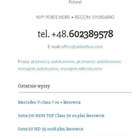
produkcji 2024
ADAMBUS – USŁUGI TRANSPORTOWE GDYNIA
USŁUGI TRANSPORTOWE
ADAMBUS ADAM GRZYBEK
Grochowa 5A
81-017 Gdynia
Poland
NIP: 9580136085 • REGON: 191856840
tel. +48.
602389578