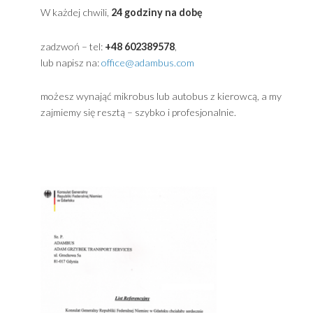
Sidebar
Powered by
Translate
Kontakt ADAMBUS Gdynia / Przewóz osób Trójmia
W każdej chwili,
24 godziny na dobę
zadzwoń – tel:
+48 602389578
,
lub napisz na:
office@adambus.com
możesz wynająć mikrobus lub autobus z kierowcą, a m
zajmiemy się resztą – szybko i profesjonalnie.