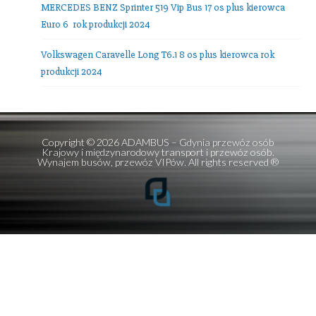
E-mail:
office@adambus.com
Frazy:
przewozy autokarowe
,
przewozy autobusowe
,
wynajem autobusów
,
wynajem mikrobusów
Ostatnie wpisy
Mercedes V-class 7 os + kierowca
Setra 516 HDH TOP Class 56 os plus kierowca!
Setra 511 HD 39 osób plus kierowca
MERCEDES BENZ Sprinter 519 Vip Bus 17 os plus kierowc
Euro 6 rok produkcji 2024
Volkswagen Caravelle Long T6.1 8 os plus kierowca rok