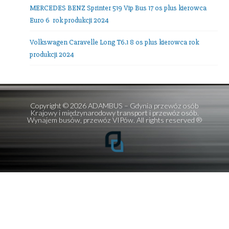
E-mail:
office@adambus.com
Frazy:
przewozy autokarowe
,
przewozy autobusowe
,
wynajem autobusów
,
wynajem mikrobusów
Ostatnie wpisy
Mercedes V-class 7 os + kierowca
Setra 516 HDH TOP Class 56 os plus kierowca!
Setra 511 HD 39 osób plus kierowca
MERCEDES BENZ Sprinter 519 Vip Bus 17 os plus kierowc
Euro 6 rok produkcji 2024
Volkswagen Caravelle Long T6.1 8 os plus kierowca rok