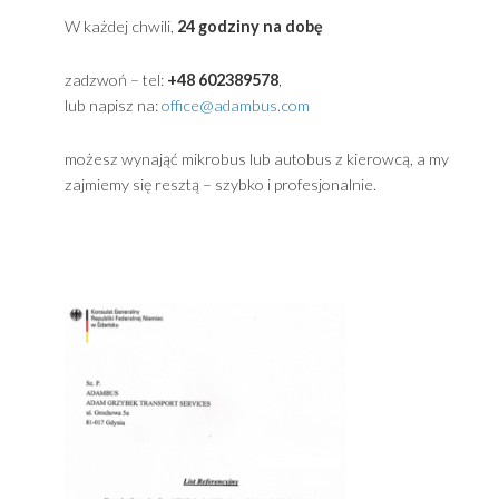
Primary
Sidebar
Powered by
Translate
Kontakt ADAMBUS Gdynia / Przewóz osób Trójmia
W każdej chwili,
24 godziny na dobę
zadzwoń – tel:
+48 602389578
,
lub napisz na:
office@adambus.com
możesz wynająć mikrobus lub autobus z kierowcą, a m
zajmiemy się resztą – szybko i profesjonalnie.