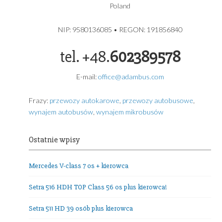
produkcji 2024
ADAMBUS – USŁUGI TRANSPORTOWE GDYNIA
USŁUGI TRANSPORTOWE
ADAMBUS ADAM GRZYBEK
Grochowa 5A
81-017 Gdynia
Poland
NIP: 9580136085 • REGON: 191856840
tel. +48.
602389578