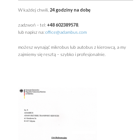
Primary
Sidebar
Powered by
Translate
Kontakt ADAMBUS Gdynia / Przewóz osób Trójmia
W każdej chwili,
24 godziny na dobę
zadzwoń – tel:
+48 602389578
,
lub napisz na:
office@adambus.com
możesz wynająć mikrobus lub autobus z kierowcą, a m
zajmiemy się resztą – szybko i profesjonalnie.