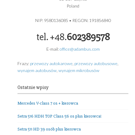
Volkswagen Caravelle Long T6.1 8 os plus kierowca rok
produkcji 2024
ADAMBUS – USŁUGI TRANSPORTOWE GDYNIA
USŁUGI TRANSPORTOWE
ADAMBUS ADAM GRZYBEK
Grochowa 5A
81-017 Gdynia
Poland
NIP: 9580136085 • REGON: 191856840
tel. +48.
602389578