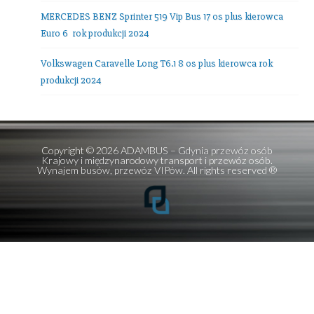
E-mail:
office@adambus.com
Frazy:
przewozy autokarowe
,
przewozy autobusowe
,
wynajem autobusów
,
wynajem mikrobusów
Ostatnie wpisy
Mercedes V-class 7 os + kierowca
Setra 516 HDH TOP Class 56 os plus kierowca!
Setra 511 HD 39 osób plus kierowca
MERCEDES BENZ Sprinter 519 Vip Bus 17 os plus kierowc
Euro 6 rok produkcji 2024