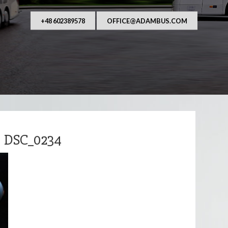
AUFANY I NIEZAWODNY PRZEWOŹNIK OSÓB. Od ponad
asza główna działalność to przewozy autobusowe, 
wraz z kierowcą na terenie Polsk
+48 602389578
OFFICE