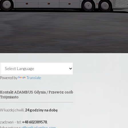
 40 lat posiadam firmę transportową.
autokarowe, wynajem busów i mikrobusów
i oraz całej Europy.
@ADAMBUS.COM
Primary
Sidebar