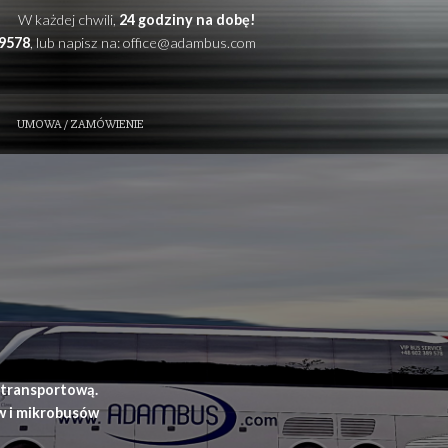
W każdej chwili,
24 godzi
Zadzwoń: +48
602389578
, lub napisz na:
office@
ZE ATUTY
KONTAKT
UMOWA / ZAMÓWIENIE
t i przewóz osób
ynia