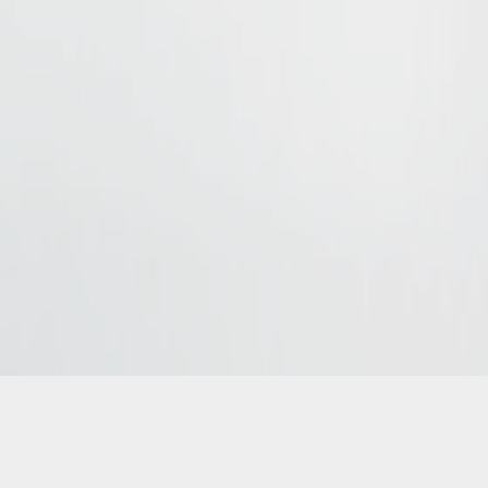
kierowca rok produkcji 2024
t i przewóz osób. Wynajem busów, przewóz VIPów.
All rights reser