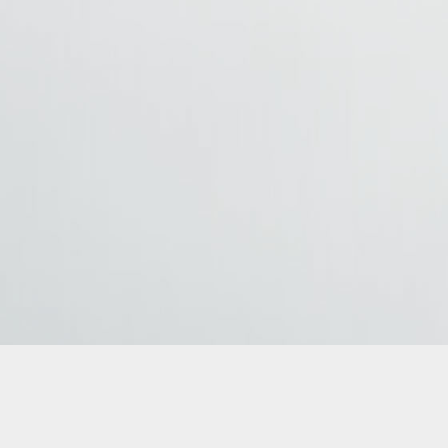
AMBUS – Gdynia przewóz osób Krajowy i międzynarodowy transpor