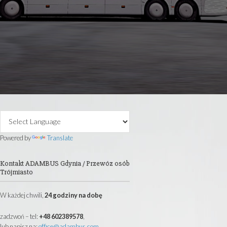
 40 lat posiadam firmę transportową.
autokarowe, wynajem busów i mikrobusów
i oraz całej Europy.
@ADAMBUS.COM
Primary
Sidebar