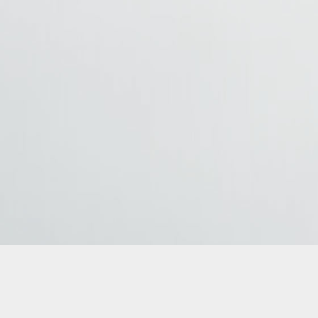
AMBUS – Gdynia przewóz osób Krajowy i międzynarodowy transpor