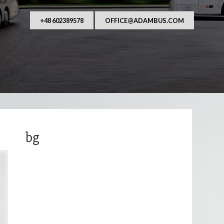
AUFANY I NIEZAWODNY PRZEWOŹNIK OSÓB. Od ponad
asza główna działalność to przewozy autobusowe, 
wraz z kierowcą na terenie Polsk
+48 602389578
OFFICE