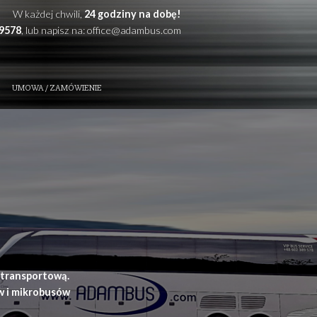
W każdej chwili,
24 godzi
Zadzwoń: +48
602389578
, lub napisz na:
office@
ZE ATUTY
KONTAKT
UMOWA / ZAMÓWIENIE
t i przewóz osób
ynia