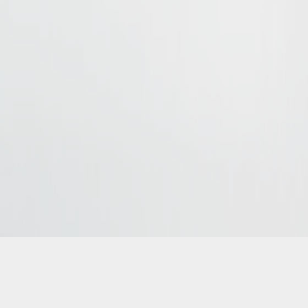
kierowca rok produkcji 2024
t i przewóz osób. Wynajem busów, przewóz VIPów.
All rights reser