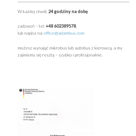
Primary
Sidebar
Powered by
Translate
Kontakt ADAMBUS Gdynia / Przewóz osób Trójmia
W każdej chwili,
24 godziny na dobę
zadzwoń – tel:
+48 602389578
,
lub napisz na:
office@adambus.com
możesz wynająć mikrobus lub autobus z kierowcą, a m
zajmiemy się resztą – szybko i profesjonalnie.