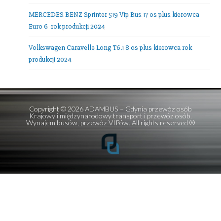
E-mail:
office@adambus.com
Frazy:
przewozy autokarowe
,
przewozy autobusowe
,
wynajem autobusów
,
wynajem mikrobusów
Ostatnie wpisy
Mercedes V-class 7 os + kierowca
Setra 516 HDH TOP Class 56 os plus kierowca!
Setra 511 HD 39 osób plus kierowca
MERCEDES BENZ Sprinter 519 Vip Bus 17 os plus kierowc
Euro 6 rok produkcji 2024