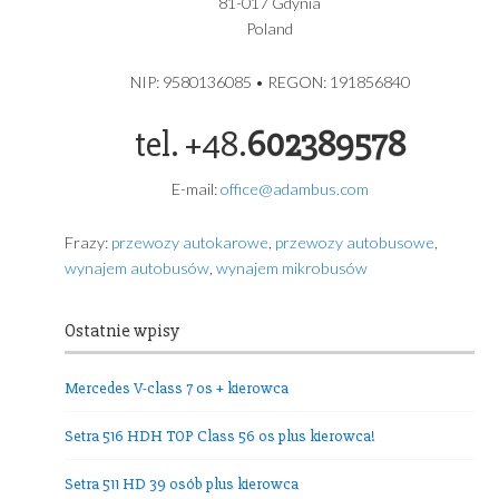
Volkswagen Caravelle Long T6.1 8 os plus kierowca rok
produkcji 2024
ADAMBUS – USŁUGI TRANSPORTOWE GDYNIA
USŁUGI TRANSPORTOWE
ADAMBUS ADAM GRZYBEK
Grochowa 5A
81-017 Gdynia
Poland
NIP: 9580136085 • REGON: 191856840
tel. +48.
602389578