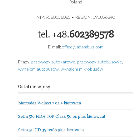
produkcji 2024
ADAMBUS – USŁUGI TRANSPORTOWE GDYNIA
USŁUGI TRANSPORTOWE
ADAMBUS ADAM GRZYBEK
Grochowa 5A
81-017 Gdynia
Poland
NIP: 9580136085 • REGON: 191856840
tel. +48.
602389578