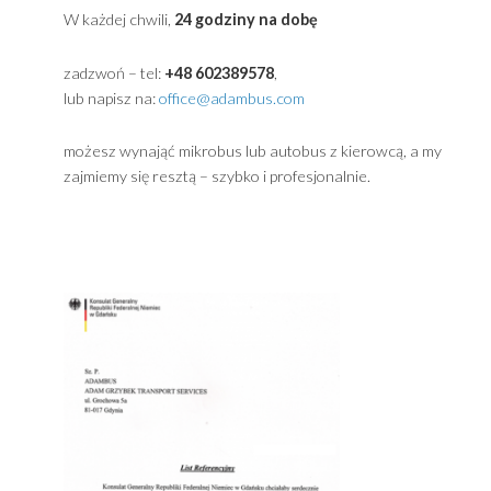
Sidebar
Powered by
Translate
Kontakt ADAMBUS Gdynia / Przewóz osób Trójmia
W każdej chwili,
24 godziny na dobę
zadzwoń – tel:
+48 602389578
,
lub napisz na:
office@adambus.com
możesz wynająć mikrobus lub autobus z kierowcą, a m
zajmiemy się resztą – szybko i profesjonalnie.