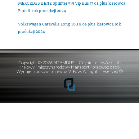
E-mail:
office@adambus.com
Frazy:
przewozy autokarowe
,
przewozy autobusowe
,
wynajem autobusów
,
wynajem mikrobusów
Ostatnie wpisy
Mercedes V-class 7 os + kierowca
Setra 516 HDH TOP Class 56 os plus kierowca!
Setra 511 HD 39 osób plus kierowca
MERCEDES BENZ Sprinter 519 Vip Bus 17 os plus kierowc
Euro 6 rok produkcji 2024
Volkswagen Caravelle Long T6.1 8 os plus kierowca rok