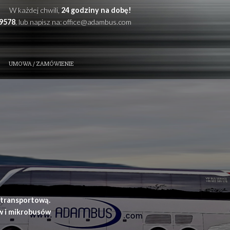
W każdej chwili,
24 godzi
Zadzwoń: +48
602389578
, lub napisz na:
office@
ZE ATUTY
KONTAKT
UMOWA / ZAMÓWIENIE
t i przewóz osób
ynia