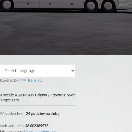
 40 lat posiadam firmę transportową.
autokarowe, wynajem busów i mikrobusów
i oraz całej Europy.
@ADAMBUS.COM
Primary
Sidebar