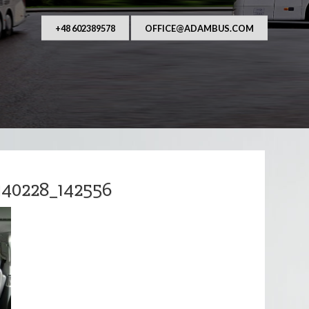
AUFANY I NIEZAWODNY PRZEWOŹNIK OSÓB. Od ponad
asza główna działalność to przewozy autobusowe, 
wraz z kierowcą na terenie Polsk
+48 602389578
OFFICE