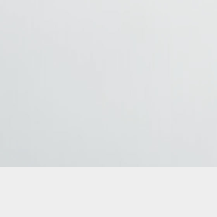
AMBUS – Gdynia przewóz osób Krajowy i międzynarodowy transpor