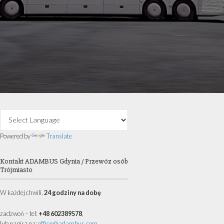
 40 lat posiadam firmę transportową.
autokarowe, wynajem busów i mikrobusów
i oraz całej Europy.
@ADAMBUS.COM
Primary
Sidebar