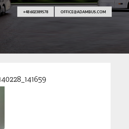
AUFANY I NIEZAWODNY PRZEWOŹNIK OSÓB. Od ponad
asza główna działalność to przewozy autobusowe, 
wraz z kierowcą na terenie Polsk
+48 602389578
OFFICE