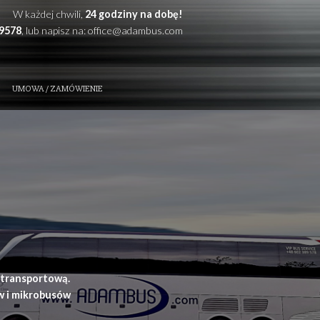
W każdej chwili,
24 godzi
Zadzwoń: +48
602389578
, lub napisz na:
office@
ZE ATUTY
KONTAKT
UMOWA / ZAMÓWIENIE
t i przewóz osób
ynia