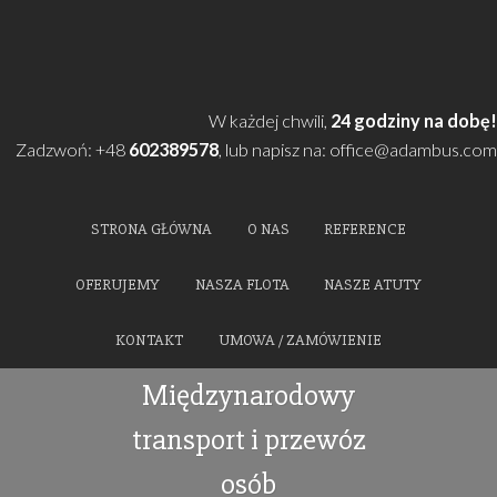
Skip
Skip
Skip
to
to
to
primary
main
primary
navigation
content
sidebar
W każdej chwili,
24 godziny na
Zadzwoń: +48
602389578
, lub napisz na:
office@adamb
STRONA GŁÓWNA
O NAS
REFERENCE
OFERUJEMY
NASZA FLOTA
NASZE ATUTY
KONTAKT
UMOWA / ZAMÓWIENIE
Międzynarodowy
transport i przewóz