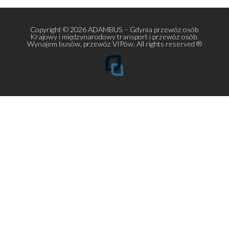
Mercedes V-class 7 os + kierowca
Setra 516 HDH TOP Class 56 os plus kierowca!
Setra 511 HD 39 osób plus kierowca
MERCEDES BENZ Sprinter 519 Vip Bus 17 os plus kierowc
Euro 6 rok produkcji 2024
Volkswagen Caravelle Long T6.1 8 os plus kierowca rok
produkcji 2024
Copyright © 2026
ADAMBUS – Gdynia przewóz osób
Krajowy i międzynarodowy transport i przewóz osób.
Wynajem busów, przewóz VIPów.
All rights reserved ®