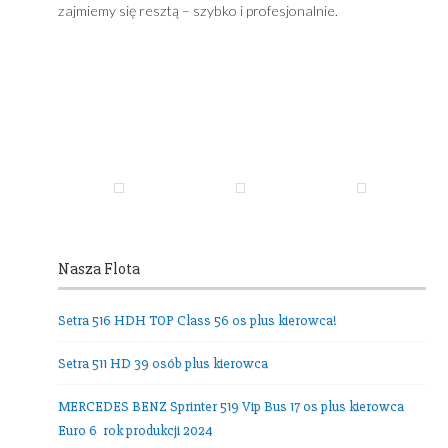
W każdej chwili,
24 godziny na dobę
zadzwoń – tel:
+48 602389578
,
lub napisz na:
office@adambus.com
możesz wynająć mikrobus lub autobus z kierowcą, a m
zajmiemy się resztą – szybko i profesjonalnie.
Nasza Flota