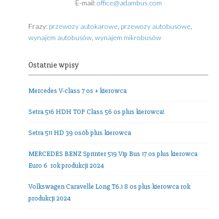
Grochowa 5A
81-017 Gdynia
Poland
NIP: 9580136085 • REGON: 191856840
tel. +48.
602389578
E-mail:
office@adambus.com
Frazy:
przewozy autokarowe
,
przewozy autobusowe
,
wynajem autobusów
,
wynajem mikrobusów
Ostatnie wpisy